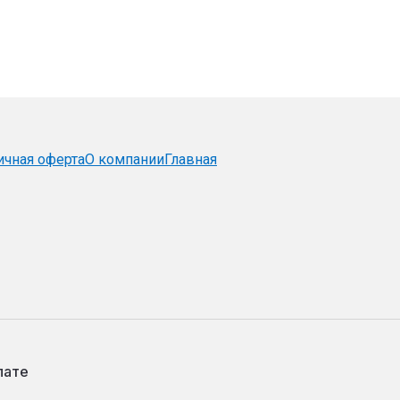
ичная оферта
О компании
Главная
лате