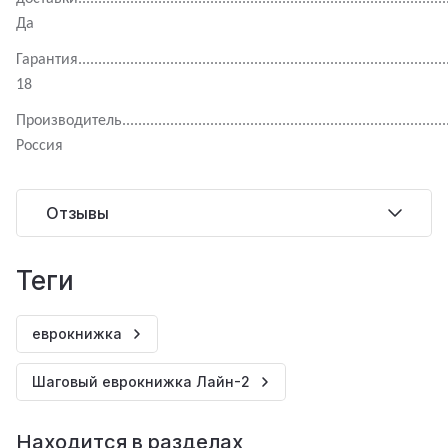
Да
Гарантия.............................................................................................
18
Производитель...................................................................................
Россия
Отзывы
теги
еврокнижка
Шаговый еврокнижка Лайн-2
Находится в разделах