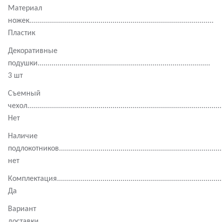
Материал
ножек.............................................................................................
Пластик
Декоративные
подушки.......................................................................................
3 шт
Съемный
чехол..................................................................................................
Нет
Наличие
подлокотников..................................................................................
нет
Комплектация.....................................................................................
Да
Вариант
доставки.............................................................................................