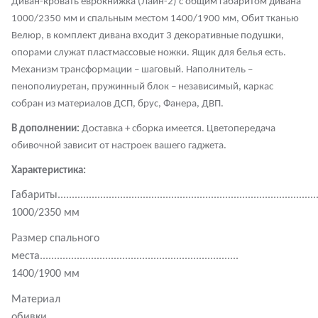
Диван-кровать еврокнижка (Лайн-2) с общим габаритом дивана
1000/2350 мм и спальным местом 1400/1900 мм, Обит тканью
Велюр, в комплект дивана входит 3 декоративные подушки,
опорами служат пластмассовые ножки. Ящик для белья есть.
Механизм трансформации – шаговый. Наполнитель –
пенополиуретан, пружинный блок – независимый, каркас
собран из материалов ДСП, брус, Фанера, ДВП.
В дополнении:
Доставка + сборка имеется. Цветопередача
обивочной зависит от настроек вашего гаджета.
Характеристика:
Габариты............................................................................................
1000/2350
мм
Размер спального
места......................................................................
1400/1900 мм
Материал
обивки...............................................................................................