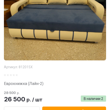
Артикул:
812015Х
Еврокнижка (Лайн-2)
28 500
р.
26 500
р.
/
шт
В наличии
2